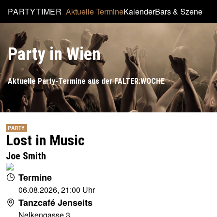
PARTYTIMER
Aktuelle Termine
Kalender
Bars & Szene
Party in Wien
Aktuelle Party-Termine aus der FALTER:WOCHE
PARTY
Lost in Music
Joe Smith
Termine
06.08.2026, 21:00 Uhr
Tanzcafé Jenseits
Nelkengasse 3