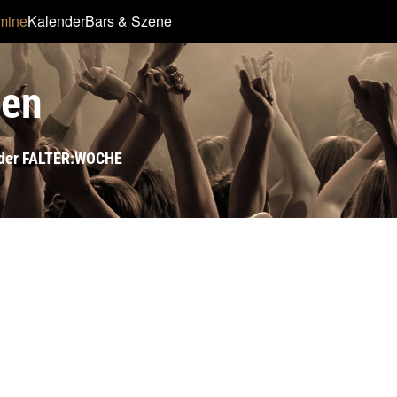
rmine
Kalender
Bars & Szene
ien
s der FALTER:WOCHE