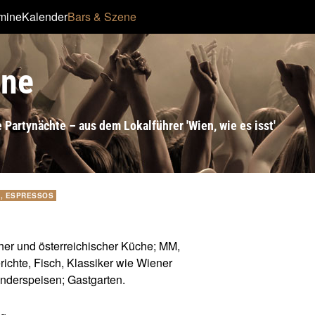
rmine
Kalender
Bars & Szene
ene
 Partynächte – aus dem Lokalführer 'Wien, wie es isst'
, ESPRESSOS
cher und österreichischer Küche; MM,
richte, Fisch, Klassiker wie Wiener
inderspeisen; Gastgarten.