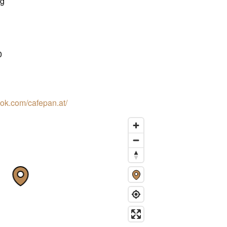
ag
0
ok.com/cafepan.at/