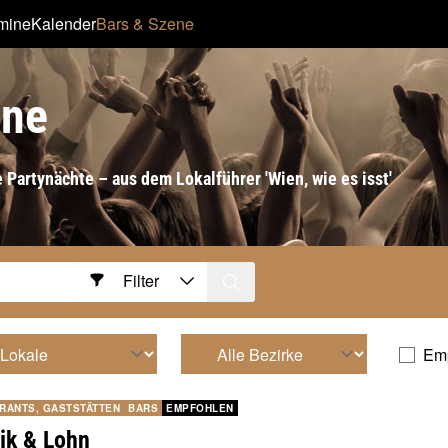
rmine
Kalender
Bars & Szene
ene
 Partynächte – aus dem Lokalführer 'Wien, wie es isst'
Filter
Em
RANTS, GASTSTÄTTEN
BARS
EMPFOHLEN
ik & Lohn