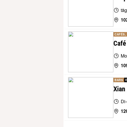
tä
10
CAFÉS,
Café
Mo
10
BARS
Xian
Di
12