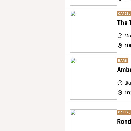
CAFÉS,
The 
Mo
10
BARS
Amba
täg
10
CAFÉS,
Rond