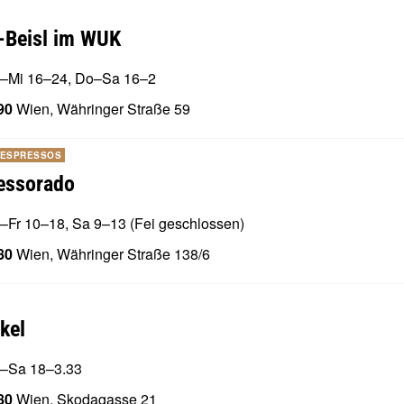
t-Beisl im WUK
–Mi 16–24, Do–Sa 16–2
90
Wien, Währinger Straße 59
 ESPRESSOS
essorado
–Fr 10–18, Sa 9–13 (Fei geschlossen)
80
Wien, Währinger Straße 138/6
kel
–Sa 18–3.33
80
Wien, Skodagasse 21