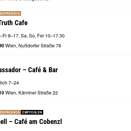
 ESPRESSOS
Truth Cafe
–Fr 8–17, Sa, So, Fei 10–17.30
90
Wien, Nußdorfer Straße 78
ssador – Café & Bar
lich 7–24
10
Wien, Kärntner Straße 22
 ESPRESSOS
EMPFOHLEN
ell – Café am Cobenzl