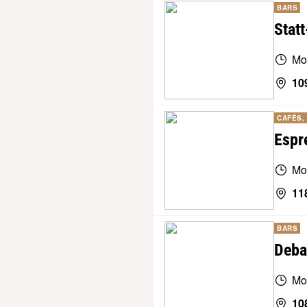
BARS
Stat
Mo
10
CAFÉS,
Espr
Mo
11
BARS
Deba
Mo
10